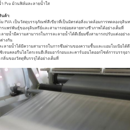
้ำ Pva ม้วนฟิล์มละลายน้ำใส
ินค้า:
์ม PVA เป็นวัสดุบรรจุภัณฑ์สีเขียวที่เป็นมิตรต่อสิ่งแวดล้อมการทดลองจุลินทร
รแพร่พันธุ์ของจุลินทรีย์และสามารถย่อยสลายทางชีวภาพได้อย่างเต็มที่
ลายน้ำมีความสามารถในการละลายน้ำได้ดีเยี่ยมซึ่งสามารถปรับแต่งอย่างละ
ต่างกัน
ี่ละลายน้ำได้มีความสามารถในการซึมผ่านของความชื้นและแอมโมเนียได้ดี
กซิเจนคลอรีนไฮโดรเจนฮีเลียมอาร์กอนและคาร์บอนไดออกไซด์การบรรจุอา
ิ่นของวัสดุที่บรรจุได้อย่างเต็มที่