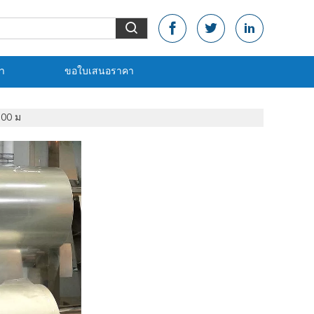
รา
ขอใบเสนอราคา
200 ม