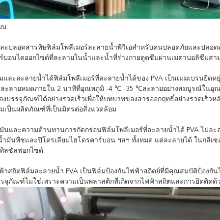
ยบ:
และปลอดสารพิษฟิล์มโพลีเมอร์ละลายน้ำพีวีเอสำหรับคนปลอดภัยและปลอดส
์บอนไดออกไซด์ที่ละลายในน้ำและน้ำที่ร่างกายดูดซึมผ่านเมตาบอลิซึมสา
้อมและละลายน้ำได้ฟิล์มโพลีเมอร์ที่ละลายน้ำได้ของ PVA เป็นเมมเบรนยืดหย
วละลายหมดภายใน 2 นาทีที่อุณหภูมิ -4 ℃ -35 ℃ละลายอย่างสมบูรณ์ในอุณ
องบรรจุภัณฑ์ได้อย่างรวดเร็วเพื่อให้บทบาทของสารออกฤทธิ์อย่างรวดเร็วห
อมเป็นผลิตภัณฑ์ที่เป็นมิตรต่อสิ่งแวดล้อม
ำมันและความต้านทานการกัดกร่อนฟิล์มโพลีเมอร์ที่ละลายน้ำได้ PVA ไม่ล
ว์น้ำมันพืชและปิโตรเลียมไฮโดรคาร์บอน ฯลฯ ทั้งหมด แต่ละลายได้ ในกล
ทิลซัลฟอกไซด์
ฟฟ้าสถิตฟิล์มละลายน้ำ PVA เป็นฟิล์มป้องกันไฟฟ้าสถิตย์ที่มีคุณสมบัติป้อง
รจุภัณฑ์ไม่ใช่เพราะความเป็นพลาสติกที่เกิดจากไฟฟ้าสถิตและการยึดติดด้ว