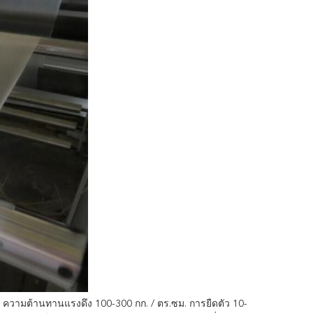
 ความต้านทานแรงดึง 100-300 กก. / ตร.ซม. การยืดตัว 10-