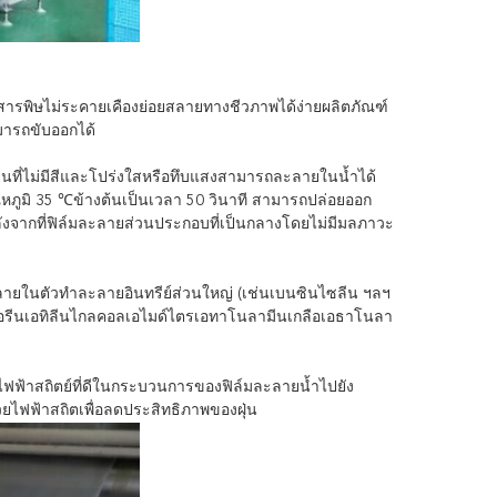
ารพิษไม่ระคายเคืองย่อยสลายทางชีวภาพได้ง่ายผลิตภัณฑ์
มารถขับออกได้
ุ่นที่ไม่มีสีและโปร่งใสหรือทึบแสงสามารถละลายในน้ำได้
หภูมิ 35 ℃ข้างต้นเป็นเวลา 50 วินาที สามารถปล่อยออก
ลังจากที่ฟิล์มละลายส่วนประกอบที่เป็นกลางโดยไม่มีมลภาวะ
ะลายในตัวทำละลายอินทรีย์ส่วนใหญ่ (เช่นเบนซินไซลีน ฯลฯ
ีเซอรีนเอทิลีนไกลคอลเอไมด์ไตรเอทาโนลามีนเกลือเอธาโนลา
กันไฟฟ้าสถิตย์ที่ดีในกระบวนการของฟิล์มละลายน้ำไปยัง
ยไฟฟ้าสถิตเพื่อลดประสิทธิภาพของฝุ่น