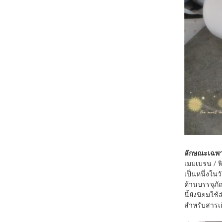
ลักษณะเฉพา
เมมเบรน / 
เป็นหนึ่งในว
ด้านบรรจุภั
นี้ยังนิยมใ
สำหรับสารเต