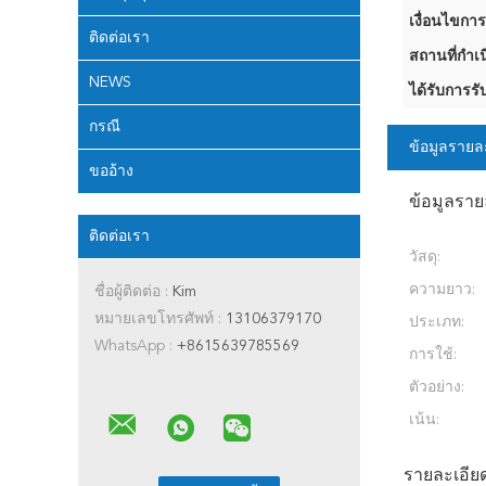
เงื่อนไขการ
ติดต่อเรา
สถานที่กำเน
NEWS
ได้รับการรั
กรณี
ข้อมูลรายล
ขออ้าง
ข้อมูลราย
ติดต่อเรา
วัสดุ:
ความยาว:
ชื่อผู้ติดต่อ :
Kim
หมายเลขโทรศัพท์ :
13106379170
ประเภท:
WhatsApp :
+8615639785569
การใช้:
ตัวอย่าง:
เน้น:
รายละเอียด