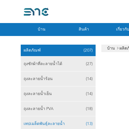
บ้าน
สินค้า
เกี่ยวกั
บ้าน
ผลิต
ผลิตภัณฑ์
(207)
ถุงซักผ้าที่ละลายน้ำได้
(27)
ถุงละลายน้ำร้อน
(14)
ถุงละลายน้ำเย็น
(14)
ถุงละลายน้ำ PVA
(18)
เทปเมล็ดพันธุ์ละลายน้ำ
(13)