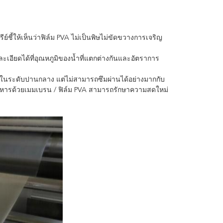
ีย์ชี้ให้เห็นว่าฟิล์ม PVA ไม่เป็นพิษไม่ขัดขวางการเจริญ
เอียดได้ที่อุณหภูมิของน้ำที่แตกต่างกันและอัตราการ
ในระดับปานกลาง แต่ไม่สามารถซึมผ่านได้อย่างมากกับ
หารด้วยเมมเบรน / ฟิล์ม PVA สามารถรักษาความสดใหม่