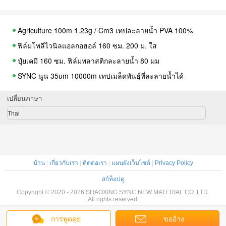
Agriculture 100m 1.23g / Cm3 เทปละลายน้ำ PVA 100%
ฟิล์มโพลีไวนิลแอลกอฮอล์ 160 ซม. 200 ม. ใส
ปุ๋ยเคมี 160 ซม. ฟิล์มพลาสติกละลายน้ำ 80 มม
SYNC นูน 35um 10000m เทปเมล็ดพันธุ์ที่ละลายน้ำได้
เทป Pva 70 ไมครอน 38um ใสสำหรับบรรจุ
เปลี่ยนภาษา
PVA 40 ไมครอนบรรจุภัณฑ์ฟิล์มละลายน้ำ 160 ซม
Thai
ฟิล์มละลายน้ำ PVA 40um 80 ไมครอนสำหรับบรรจุภัณฑ์
ฟิล์มเย็บปักถักร้อยป้องกันเลเซอร์ PVA 50um 160 ซม. 100%
Anti Laser 50um 160cm ฟิล์มละลายน้ำสำหรับงานปัก
บ้าน
|
เกี่ยวกับเรา
|
ติดต่อเรา
|
แผนผังเว็บไซต์
|
Privacy Policy
PVA ละลายน้ำได้ 45um 90degree Anti Laser Embroidery Film
สก์ท็อปดู
วัสดุกันโคลง PVA 160 ซม. 100% สำหรับงานปัก
Copyright © 2020 - 2026 SHAOXING SYNC NEW MATERIAL CO.,LTD.
โพลีไวนิลแอลกอฮอล์ 16g 100degree เย็บปักถักร้อยนุ่มสำรอง
All rights reserved.
ฟิล์มเย็บปักถักร้อยต่อต้านเลเซอร์ที่ละลายน้ำได้ 16g 120GSM
การพูดคุย
ขออ้าง