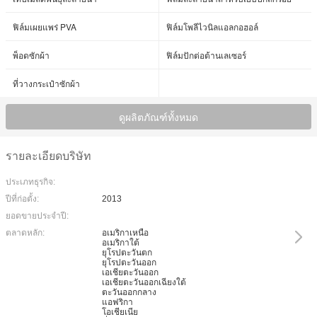
ฟิล์มเผยแพร่ PVA
ฟิล์มโพลีไวนิลแอลกอฮอล์
พ็อดซักผ้า
ฟิล์มปักต่อต้านเลเซอร์
ที่วางกระเป๋าซักผ้า
ดูผลิตภัณฑ์ทั้งหมด
รายละเอียดบริษัท
ประเภทธุรกิจ:
ปีที่ก่อตั้ง:
2013
ยอดขายประจำปี:
ตลาดหลัก:
อเมริกาเหนือ
อเมริกาใต้
ยุโรปตะวันตก
ยุโรปตะวันออก
เอเชียตะวันออก
เอเชียตะวันออกเฉียงใต้
ตะวันออกกลาง
แอฟริกา
โอเชียเนีย